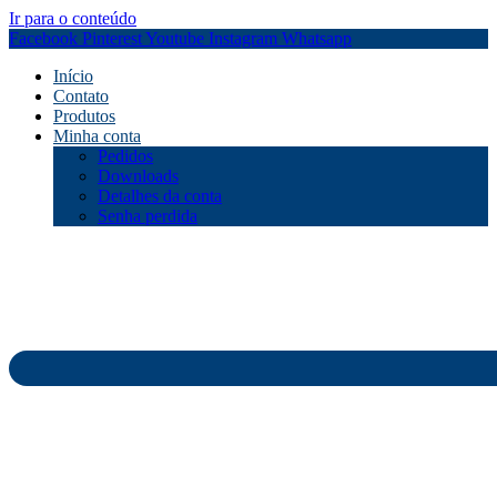
Ir para o conteúdo
Facebook
Pinterest
Youtube
Instagram
Whatsapp
Início
Contato
Produtos
Minha conta
Pedidos
Downloads
Detalhes da conta
Senha perdida