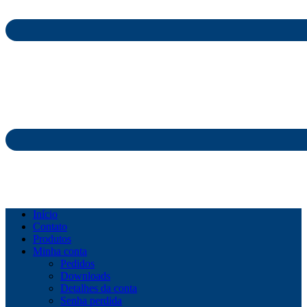
Início
Contato
Produtos
Minha conta
Pedidos
Downloads
Detalhes da conta
Senha perdida