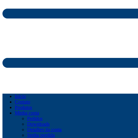
Início
Contato
Produtos
Minha conta
Pedidos
Downloads
Detalhes da conta
Senha perdida