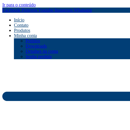
Ir para o conteúdo
Facebook
Pinterest
Youtube
Instagram
Whatsapp
Início
Contato
Produtos
Minha conta
Pedidos
Downloads
Detalhes da conta
Senha perdida