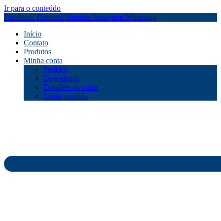
Ir para o conteúdo
Facebook
Pinterest
Youtube
Instagram
Whatsapp
Início
Contato
Produtos
Minha conta
Pedidos
Downloads
Detalhes da conta
Senha perdida