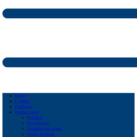
Início
Contato
Produtos
Minha conta
Pedidos
Downloads
Detalhes da conta
Senha perdida