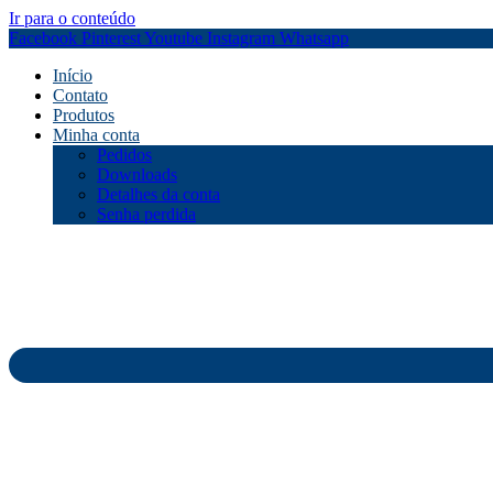
Ir para o conteúdo
Facebook
Pinterest
Youtube
Instagram
Whatsapp
Início
Contato
Produtos
Minha conta
Pedidos
Downloads
Detalhes da conta
Senha perdida