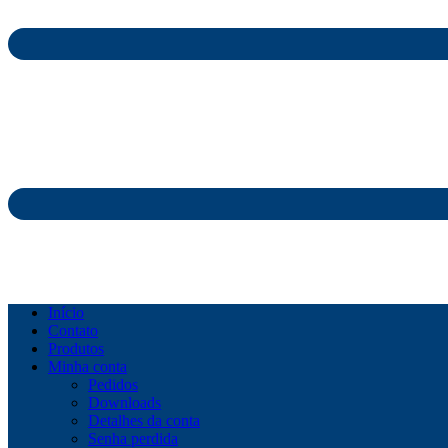
Início
Contato
Produtos
Minha conta
Pedidos
Downloads
Detalhes da conta
Senha perdida