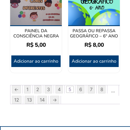
PAINEL DA
PASSA OU REPASSA
CONSCIÊNCIA NEGRA
GEOGRÁFICO – 6º ANO
R$
5,00
R$
8,00
Adicionar ao carrinho
Adicionar ao carrinho
←
1
2
3
4
5
6
7
8
…
12
13
14
→