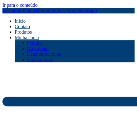
Ir para o conteúdo
Facebook
Pinterest
Youtube
Instagram
Whatsapp
Início
Contato
Produtos
Minha conta
Pedidos
Downloads
Detalhes da conta
Senha perdida