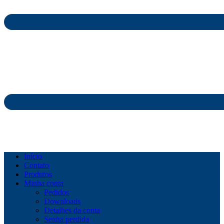
Início
Contato
Produtos
Minha conta
Pedidos
Downloads
Detalhes da conta
Senha perdida