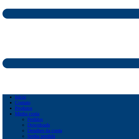
Início
Contato
Produtos
Minha conta
Pedidos
Downloads
Detalhes da conta
Senha perdida