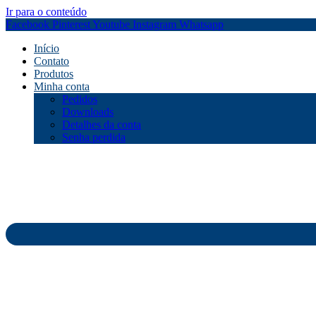
Ir para o conteúdo
Facebook
Pinterest
Youtube
Instagram
Whatsapp
Início
Contato
Produtos
Minha conta
Pedidos
Downloads
Detalhes da conta
Senha perdida