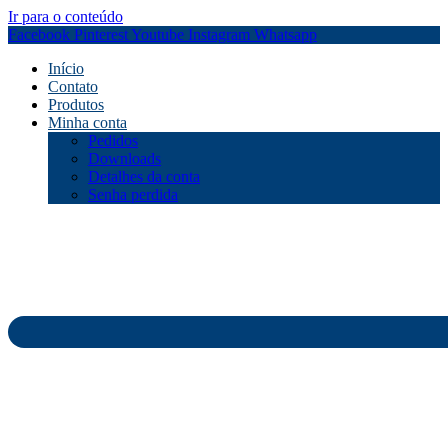
Ir para o conteúdo
Facebook
Pinterest
Youtube
Instagram
Whatsapp
Início
Contato
Produtos
Minha conta
Pedidos
Downloads
Detalhes da conta
Senha perdida