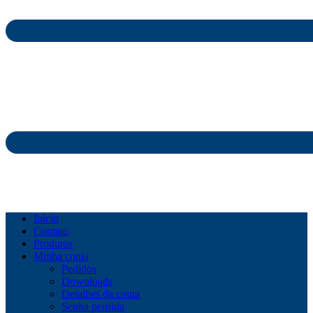
Início
Contato
Produtos
Minha conta
Pedidos
Downloads
Detalhes da conta
Senha perdida